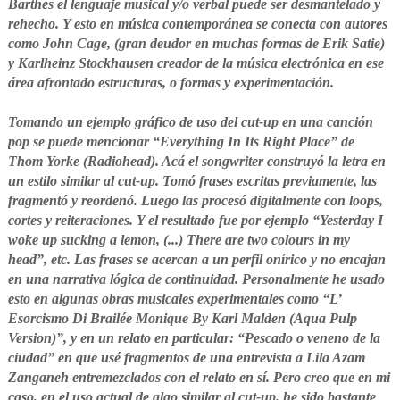
Barthes el lenguaje musical y/o verbal puede ser desmantelado y
rehecho.
Y esto en música contemporánea se conecta con autores
como John Cage, (gran deudor en muchas formas de Erik Satie)
y Karlheinz Stockhausen creador de la música electrónica en ese
área afrontado estructuras, o formas y experimentación.
Tomando un ejemplo gráfico de uso del cut-up en una canción
pop se puede mencionar “Everything In Its Right Place” de
Thom Yorke (Radiohead). Acá el songwriter construyó la letra en
un estilo similar al cut-up. Tomó frases escritas previamente, las
fragmentó y reordenó. Luego las procesó digitalmente con loops,
cortes y reiteraciones. Y el resultado fue por ejemplo “Yesterday I
woke up sucking a lemon, (...) There are two colours in my
head”, etc. Las frases se acercan a un perfil onírico y no encajan
en una narrativa lógica de continuidad. Personalmente he usado
esto en algunas obras musicales experimentales como “L’
Esorcismo Di Brailée Monique By Karl Malden (Aqua Pulp
Version)”, y en un relato en particular: “Pescado o veneno de la
ciudad” en que usé fragmentos de una entrevista a Lila Azam
Zanganeh entremezclados con el relato en sí. Pero creo que en mi
caso, en el uso actual de algo similar al cut-up. he sido bastante