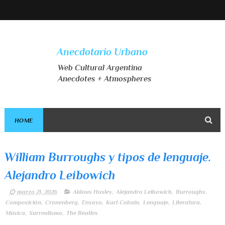
Anecdotario Urbano
Web Cultural Argentina
Anecdotes + Atmospheres
HOME
William Burroughs y tipos de lenguaje.
Alejandro Leibowich
marzo 21, 2026
Aldous Huxley
,
Alejandro Leibowich
,
Burroughs
,
Composición
,
Cronenberg
,
Ensayo
,
Kurt Cobain
,
Lenguaje
,
Literatura
,
Música
,
Surrealismo
,
The Beatles