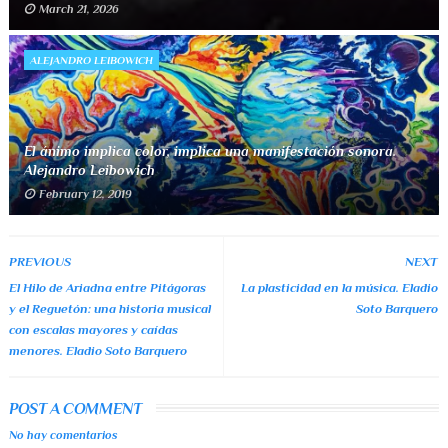
March 21, 2026
ALEJANDRO LEIBOWICH
El ánimo implica color, implica una manifestación sonora.
Alejandro Leibowich
February 12, 2019
PREVIOUS
NEXT
El Hilo de Ariadna entre Pitágoras
La plasticidad en la música. Eladio
y el Reguetón: una historia musical
Soto Barquero
con escalas mayores y caídas
menores. Eladio Soto Barquero
POST A COMMENT
No hay comentarios