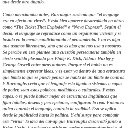
que desde otro ángulo.
Como mencionaba antes, Burroughs sostenía que “el lenguaje
era en efecto un virus”. Y esta idea aparece desarrollada en obras
como “The Ticket That Exploded” o “Nova Express”. Según él
decía: el lenguaje se reproduce como un organismo viviente y se
instala en la mente condicionando el pensamiento. Y no es algo
que usamos libremente, sino que es algo que nos usa a nosotros.
Se percibe en este planteo una cuestión persecutoria también en
cierto sentido plasmada por Philip K. Dick, Aldous Huxley y
George Orwell entre otros autores. Porque si el habla no es
simplemente expresar ideas, y es estar ya dentro de una estructura
que limita lo que se puede pensar se habla de un límite de control.
Y Burroughs creía que el lenguaje está ligado a sistemas o capas
de poder, sean estos políticos, mediáticos o culturales. Y estas
capas, o se puede hablar mejor de estructuras lingüísticas que
fijan hábitos, deseos y percepciones, configuran lo real. Entonces
quién controla el lenguaje, controla la realidad. Eso se aplica
desde la publicidad hasta la política. Y ahí surge para combatir
este “virus” la idea del cut-up que Burroughs desarrolló junto a
Brion Gysin. La misma consiste en cortar y reorganizar textos al