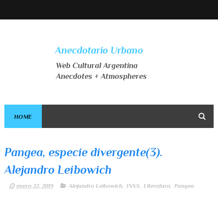
Anecdotario Urbano
Web Cultural Argentina
Anecdotes + Atmospheres
HOME
Pangea, especie divergente(3).
Alejandro Leibowich
enero 22, 2019
Alejandro Leibowich
,
INXS
,
Literatura
,
Pangea