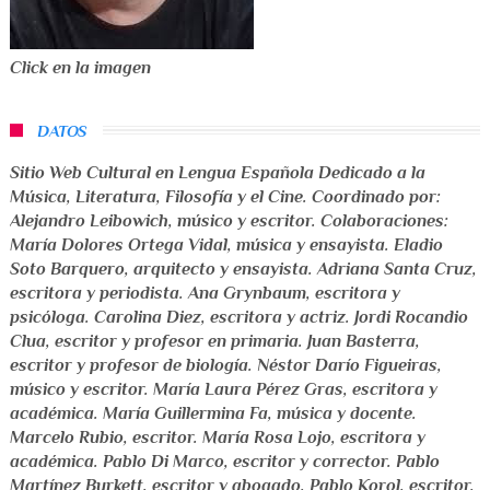
Click en la imagen
DATOS
Sitio Web Cultural en Lengua Española Dedicado a la
Música, Literatura, Filosofía y el Cine
. Coordinado por:
Alejandro Leibowich
,
músico y escritor
. Colaboraciones:
María Dolores Ortega Vidal
,
música y ensayista
.
Eladio
Soto Barquero
,
arquitecto y ensayista
.
Adriana Santa Cruz
,
escritora y periodista
.
Ana Grynbaum
,
escritora y
psicóloga
.
Carolina Diez
,
escritora y actriz
.
Jordi Rocandio
Clua
,
escritor y profesor en primaria
.
Juan Basterra
,
escritor y profesor de biología
.
Néstor Darío Figueiras
,
músico y escritor
.
María Laura Pérez Gras
,
escritora y
académica
.
María Guillermina Fa
,
música y docente
.
Marcelo Rubio
,
escritor
.
María Rosa Lojo
,
escritora y
académica
.
Pablo Di Marco
,
escritor y corrector
.
Pablo
Martínez Burkett
,
escritor y abogado
.
Pablo Korol
,
escritor
.