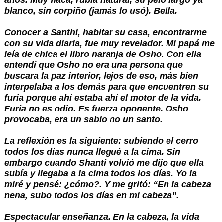
años. Muy flaca, rubia natural, su pelo largo ya 
blanco, sin corpiño (jamás lo usó). Bella.  
Conocer a Santhi, habitar su casa, encontrarme 
con su vida diaria, fue muy revelador. Mi papá me 
leía de chica el libro naranja de Osho. Con ella 
entendí que Osho no era una persona que 
buscara la paz interior, lejos de eso, más bien 
interpelaba a los demás para que encuentren su 
furia porque ahí estaba ahí el motor de la vida. 
Furia no es odio. Es fuerza oponente. Osho 
provocaba, era un sabio no un santo.
La reflexión es la siguiente: subiendo el cerro 
todos los días nunca llegué a la cima. Sin 
embargo cuando Shanti volvió me dijo que ella 
subía y llegaba a la cima todos los días. Yo la 
miré y pensé: ¿cómo?. Y me gritó: “En la cabeza 
nena, subo todos los días en mi cabeza”.
Espectacular enseñanza. En la cabeza, la vida 