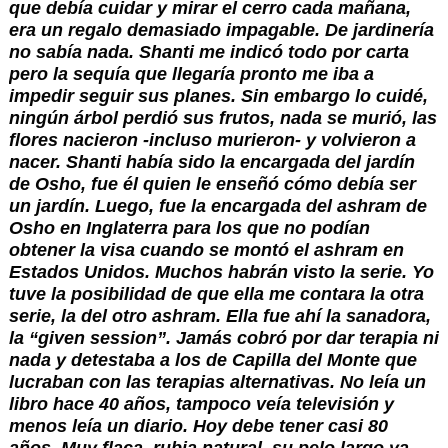
que debía cuidar y mirar el cerro cada mañana, 
era un regalo demasiado impagable. De jardinería 
no sabía nada. Shanti me indicó todo por carta 
pero la sequía que llegaría pronto me iba a 
impedir seguir sus planes. Sin embargo lo cuidé, 
ningún árbol perdió sus frutos, nada se murió, las 
flores nacieron -incluso murieron- y volvieron a 
nacer. Shanti había sido la encargada del jardín 
de Osho, fue él quien le enseñó cómo debía ser 
un jardín. Luego, fue la encargada del ashram de 
Osho en Inglaterra para los que no podían 
obtener la visa cuando se montó el ashram en 
Estados Unidos. Muchos habrán visto la serie. Yo 
tuve la posibilidad de que ella me contara la otra 
serie, la del otro ashram. Ella fue ahí la sanadora, 
la “given session”. Jamás cobró por dar terapia ni 
nada y detestaba a los de Capilla del Monte que 
lucraban con las terapias alternativas. No leía un 
libro hace 40 años, tampoco veía televisión y 
menos leía un diario. Hoy debe tener casi 80 