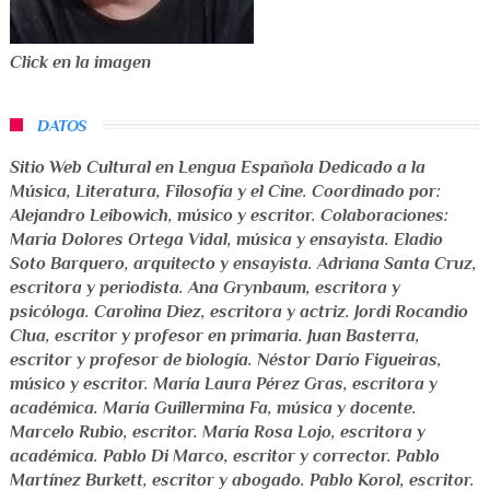
Click en la imagen
DATOS
Sitio Web Cultural en Lengua Española Dedicado a la
Música, Literatura, Filosofía y el Cine
. Coordinado por:
Alejandro Leibowich
,
músico y escritor
. Colaboraciones:
María Dolores Ortega Vidal
,
música y ensayista
.
Eladio
Soto Barquero
,
arquitecto y ensayista
.
Adriana Santa Cruz
,
escritora y periodista
.
Ana Grynbaum
,
escritora y
psicóloga
.
Carolina Diez
,
escritora y actriz
.
Jordi Rocandio
Clua
,
escritor y profesor en primaria
.
Juan Basterra
,
escritor y profesor de biología
.
Néstor Darío Figueiras
,
músico y escritor
.
María Laura Pérez Gras
,
escritora y
académica
.
María Guillermina Fa
,
música y docente
.
Marcelo Rubio
,
escritor
.
María Rosa Lojo
,
escritora y
académica
.
Pablo Di Marco
,
escritor y corrector
.
Pablo
Martínez Burkett
,
escritor y abogado
.
Pablo Korol
,
escritor
.